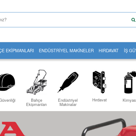
ÇE EKİPMANLARI
ENDÜSTRİYEL MAKİNELER
HIRDAVAT
İŞ GÜ
Hırdavat
Güvenliği
Bahçe
Endüstriyel
Kimyas
Ekipmanları
Makinalar