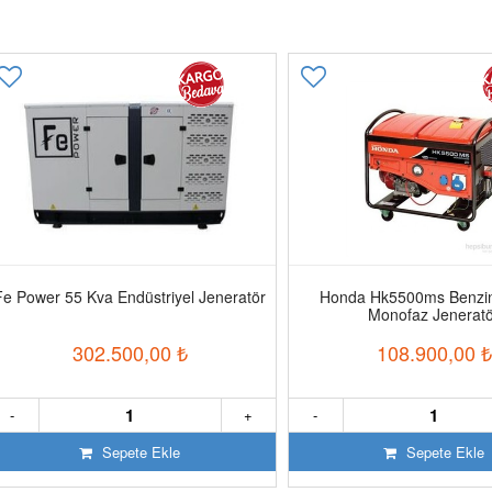
ext
Fe Power 55 Kva Endüstriyel Jeneratör
Honda Hk5500ms Benzinl
Monofaz Jenerat
302.500,00
₺
108.900,00
₺
-
+
-
Sepete Ekle
Sepete Ekle