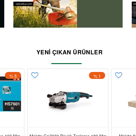
YENİ ÇIKAN ÜRÜNLER
% 5
% 1
me 190 Mm
Makita Ga7030 Büyük Taşlama 180 Mm
Makita 