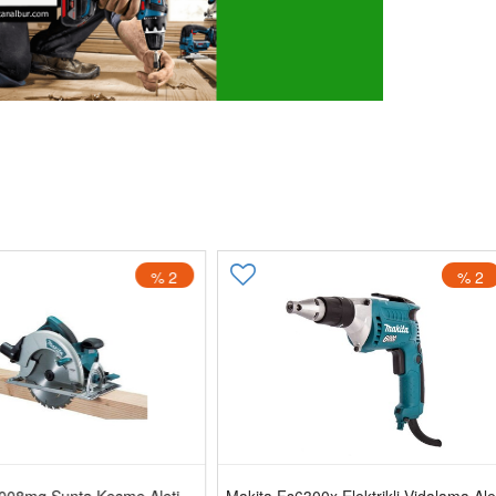
% 2
% 2
5008mg Sunta Kesme Aleti
Makita Fs6300x Elektrikli Vidalama Ale