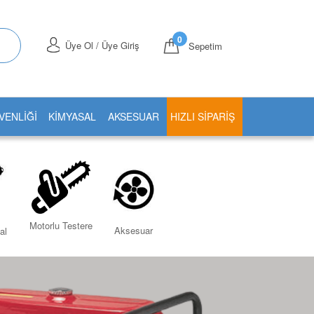
0
Üye Ol / Üye Giriş
Sepetim
VENLİĞİ
KİMYASAL
AKSESUAR
HIZLI SIPARIŞ
Motorlu Testere
Aksesuar
al