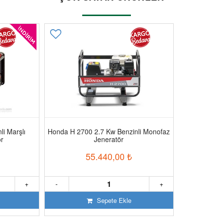
i Marşlı
Honda H 2700 2.7 Kw Benzinli Monofaz
ör
Jeneratör
55.440,00
₺
+
-
+
Sepete Ekle