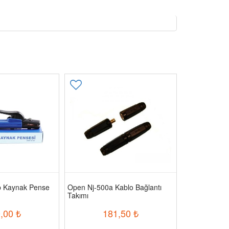
p Kaynak Pense
Open Nj-500a Kablo Bağlantı
Axu Mbe330 
Takımı
Dişi Bağlantı
,00
₺
181,50
₺
2