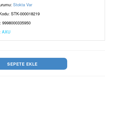
urumu:
Stokta Var
Kodu: STK-000018219
: 9998000335950
:
AXU