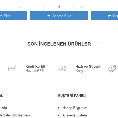
+
-
+
-
e Ekle
Sepete Ekle
Sep
SON İNCELENEN ÜRÜNLER
Kredi Kartı&
Hızlı ve Güvenli
Havale/EFT
Kargo
AL
MÜŞTERİ PANELİ
ızda
Hesap Bilgilerim
li Satış Sözleşmesi
Alışveriş Listem