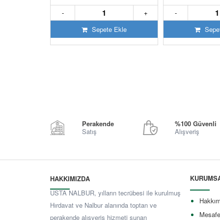
+
-
+
-
 Ekle
Sepete Ekle
Sepet
Perakende
%100 Güvenli
Satış
Alışveriş
KURUMS
HAKKIMIZDA
USTA NALBUR, yılların tecrübesi ile kurulmuş
Hakkım
Hırdavat ve Nalbur alanında toptan ve
Mesafe
perakende alışveriş hizmeti sunan