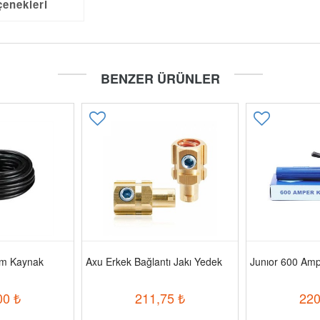
çenekleri
BENZER ÜRÜNLER
m Kaynak
Axu Erkek Bağlantı Jakı Yedek
Junıor 600 Am
00
₺
211,75
₺
220