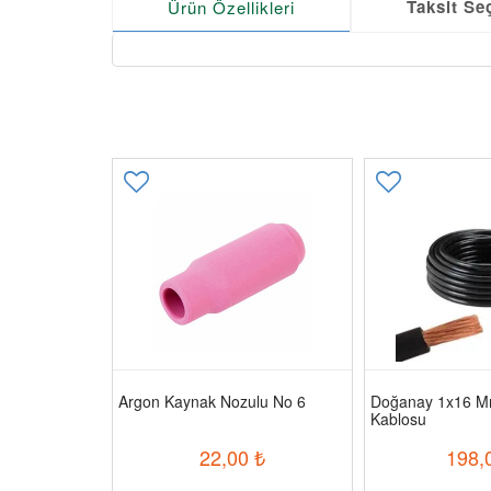
Taksit Se
Ürün Özellikleri
i Meme
Argon Kaynak Nozulu No 6
Doğanay 1x16 M
Kablosu
00
₺
22,00
₺
198,