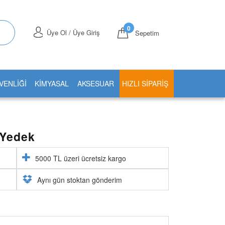
0
Üye Ol / Üye Giriş
Sepetim
VENLİĞİ
KİMYASAL
AKSESUAR
HIZLI SIPARIŞ
 Yedek
5000 TL üzeri ücretsiz kargo
Aynı gün stoktan gönderim