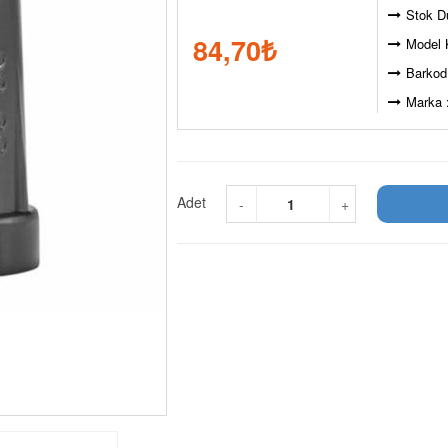
Stok D
84,70
₺
Model 
Barkod
Marka 
Adet
-
+