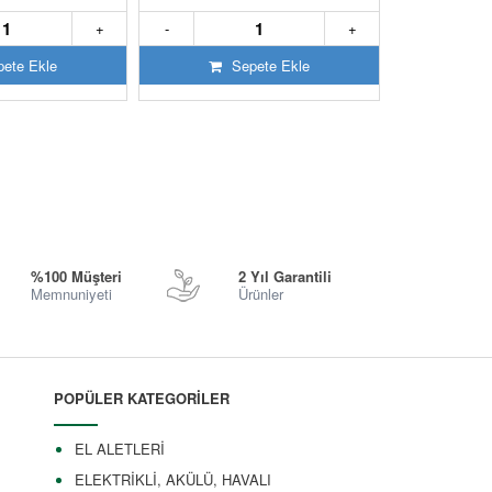
+
-
+
-
ete Ekle
Sepete Ekle
S
%100 Müşteri
2 Yıl Garantili
Memnuniyeti
Ürünler
POPÜLER KATEGORİLER
EL ALETLERİ
ELEKTRİKLİ, AKÜLÜ, HAVALI