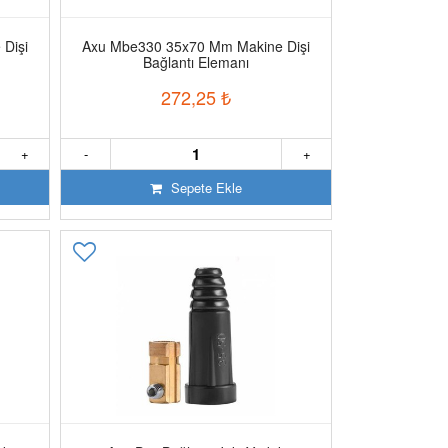
Dişi
Axu Mbe330 35x70 Mm Makine Dişi
Bağlantı Elemanı
272,25
₺
+
-
+
Sepete Ekle