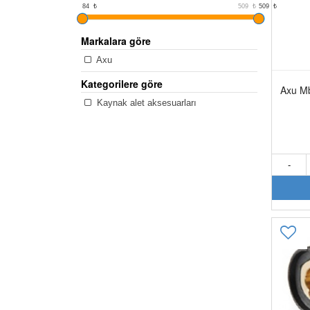
84
84
₺
509
₺
509
₺
Markalara göre
Axu
Kategorilere göre
Axu M
Kaynak alet aksesuarları
-