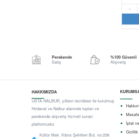
-
Perakende
%100 Güvenli
Satış
Alışveriş
KURUMS
HAKKIMIZDA
USTA NALBUR, yılların tecrübesi ile kurulmuş
Hakkım
Hırdavat ve Nalbur alanında toptan ve
Mesafe
perakende alışveriş hizmeti sunan
İptal v
platformudur.
Gizlilik
Kültür Mah. Kıbrıs Şehitleri Bul. no:258