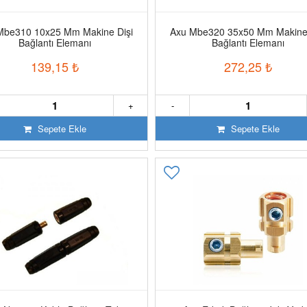
Mbe310 10x25 Mm Makine Dişi
Axu Mbe320 35x50 Mm Makine 
Bağlantı Elemanı
Bağlantı Elemanı
139,15
₺
272,25
₺
+
-
Sepete Ekle
Sepete Ekle