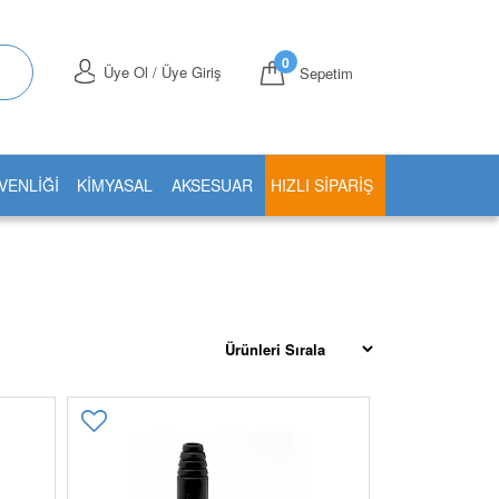
0
Üye Ol / Üye Giriş
Sepetim
VENLİĞİ
KİMYASAL
AKSESUAR
HIZLI SIPARIŞ