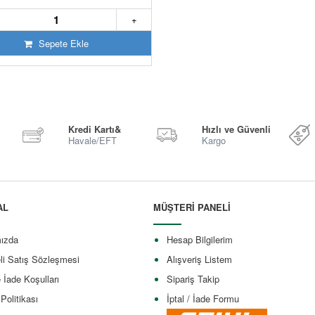
+
Sepete Ekle
Kredi Kartı&
Hızlı ve Güvenli
Havale/EFT
Kargo
AL
MÜŞTERİ PANELİ
ızda
Hesap Bilgilerim
li Satış Sözleşmesi
Alışveriş Listem
e İade Koşulları
Sipariş Takip
 Politikası
İptal / İade Formu