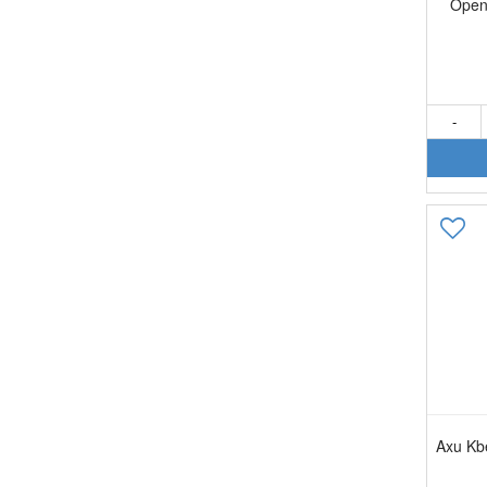
Open 
-
Axu Kb