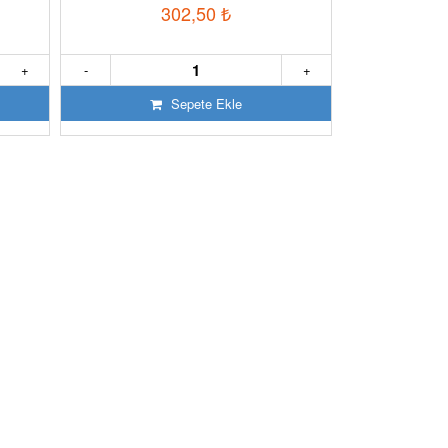
302,50
₺
+
-
+
Sepete Ekle