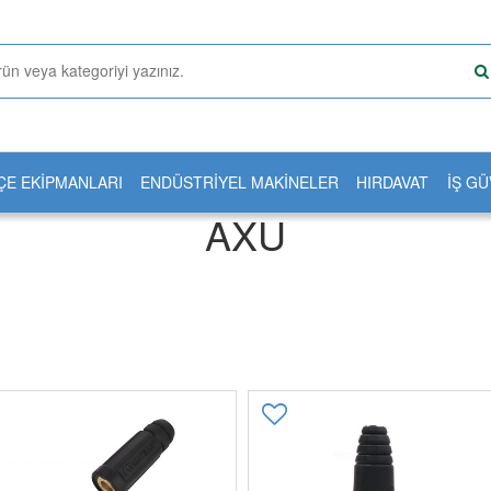
ÇE EKİPMANLARI
ENDÜSTRİYEL MAKİNELER
HIRDAVAT
İŞ GÜ
AXU