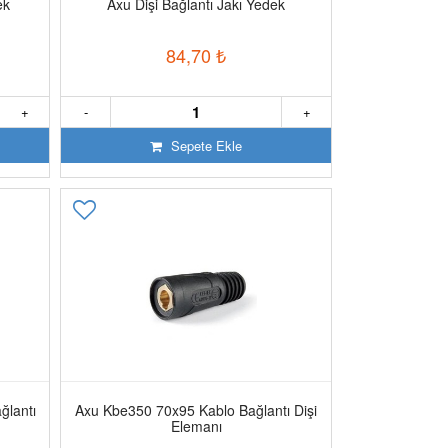
ek
Axu Dişi Bağlantı Jakı Yedek
84,70
₺
+
-
+
Sepete Ekle
lantı
Axu Kbe350 70x95 Kablo Bağlantı Dişi
Elemanı