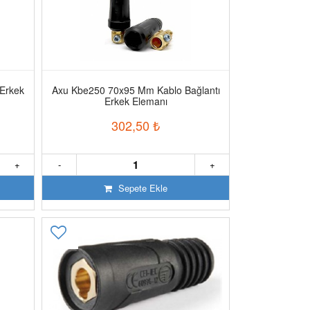
Erkek
Axu Kbe250 70x95 Mm Kablo Bağlantı
Erkek Elemanı
302,50
₺
+
-
+
Sepete Ekle