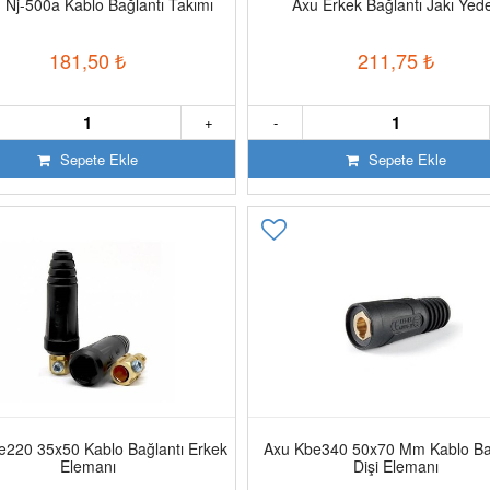
Nj-500a Kablo Bağlantı Takımı
Axu Erkek Bağlantı Jakı Yed
181,50
₺
211,75
₺
+
-
Sepete Ekle
Sepete Ekle
e220 35x50 Kablo Bağlantı Erkek
Axu Kbe340 50x70 Mm Kablo Bağ
Elemanı
Dişi Elemanı