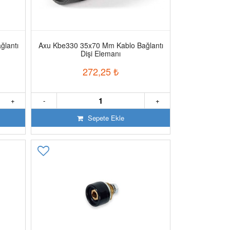
lantı
Axu Kbe330 35x70 Mm Kablo Bağlantı
Dişi Elemanı
272,25
₺
+
-
+
Sepete Ekle