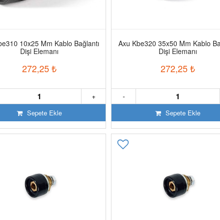
be310 10x25 Mm Kablo Bağlantı
Axu Kbe320 35x50 Mm Kablo Bağ
Dişi Elemanı
Dişi Elemanı
272,25
₺
272,25
₺
+
-
Sepete Ekle
Sepete Ekle