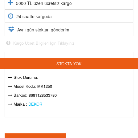
5000 TL üzeri ücretsiz kargo
24 saatte kargoda
Aynı gün stoktan gönderim
Kargo Ücret Bilgileri İçin Tıklayınız
44,00
₺
STOKTA YOK
Stok Durumu:
Model Kodu: MK1250
Barkod: 8681128533780
Marka :
DEKOR