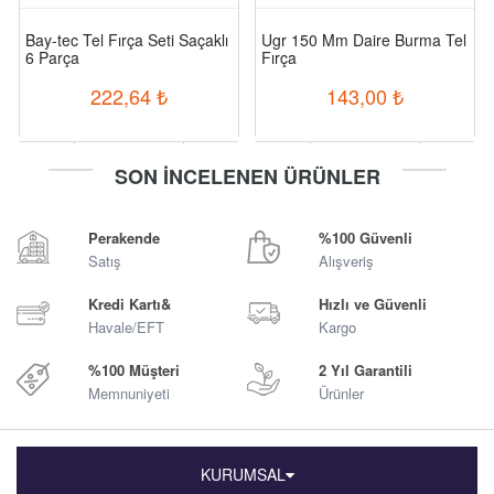
Bay-tec Tel Fırça Seti Saçaklı
Ugr 150 Mm Daire Burma Tel
6 Parça
Fırça
222,64
₺
143,00
₺
-
+
-
+
SON İNCELENEN ÜRÜNLER
Sepete Ekle
Sepete Ekle
Perakende
%100 Güvenli
Satış
Alışveriş
Kredi Kartı&
Hızlı ve Güvenli
Havale/EFT
Kargo
%100 Müşteri
2 Yıl Garantili
Memnuniyeti
Ürünler
KURUMSAL