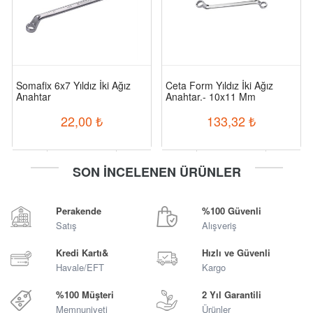
Somafix 6x7 Yıldız İki Ağız
Ceta Form Yıldız İki Ağız
Anahtar
Anahtar.- 10x11 Mm
22,00
₺
133,32
₺
-
+
-
+
SON İNCELENEN ÜRÜNLER
Sepete Ekle
Sepete Ekle
Perakende
%100 Güvenli
Satış
Alışveriş
Kredi Kartı&
Hızlı ve Güvenli
Havale/EFT
Kargo
%100 Müşteri
2 Yıl Garantili
Memnuniyeti
Ürünler