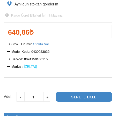
Aynı gün stoktan gönderim
Kargo Ücret Bilgileri İçin Tıklayınız
640,86
₺
Stok Durumu:
Stokta Var
Model Kodu: 0430033032
Barkod: 8691150166115
Marka :
İZELTAŞ
Adet
-
+