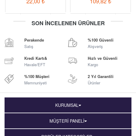
22,00
₺
109,82
₺
-
+
-
+
SON İNCELENEN ÜRÜNLER
Sepete Ekle
Sepete Ekle
Perakende
%100 Güvenli
Satış
Alışveriş
Kredi Kartı&
Hızlı ve Güvenli
Havale/EFT
Kargo
%100 Müşteri
2 Yıl Garantili
Memnuniyeti
Ürünler
KURUMSAL
MÜŞTERİ PANELİ