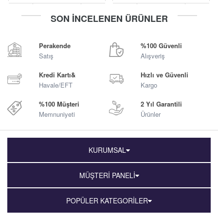
-
+
-
+
SON İNCELENEN ÜRÜNLER
Sepete Ekle
Sepete Ekle
Perakende
%100 Güvenli
Satış
Alışveriş
Kredi Kartı&
Hızlı ve Güvenli
Havale/EFT
Kargo
%100 Müşteri
2 Yıl Garantili
Memnuniyeti
Ürünler
KURUMSAL
MÜŞTERİ PANELİ
POPÜLER KATEGORİLER