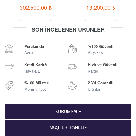
302.500,00
₺
13.200,00
₺
-
+
-
+
SON İNCELENEN ÜRÜNLER
Sepete Ekle
Sepete Ekle
Perakende
%100 Güvenli
Satış
Alışveriş
Kredi Kartı&
Hızlı ve Güvenli
Havale/EFT
Kargo
%100 Müşteri
2 Yıl Garantili
Memnuniyeti
Ürünler
KURUMSAL
MÜŞTERİ PANELİ