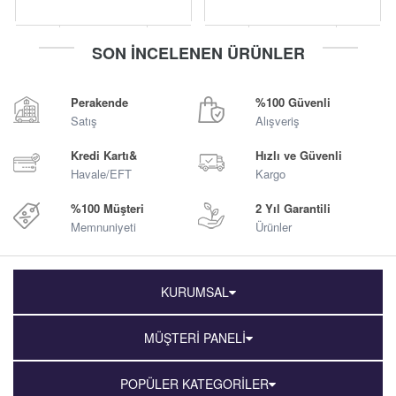
-
+
-
+
SON İNCELENEN ÜRÜNLER
Sepete Ekle
Sepete Ekle
Perakende
%100 Güvenli
Satış
Alışveriş
Kredi Kartı&
Hızlı ve Güvenli
Havale/EFT
Kargo
%100 Müşteri
2 Yıl Garantili
Memnuniyeti
Ürünler
KURUMSAL
MÜŞTERİ PANELİ
POPÜLER KATEGORİLER