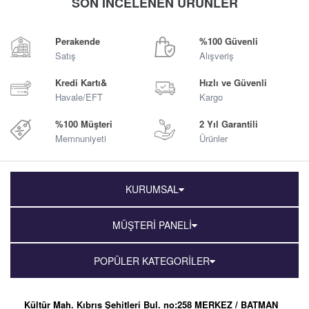
SON İNCELENEN ÜRÜNLER
Sepete Ekle
Sepete Ekle
Perakende
%100 Güvenli
Satış
Alışveriş
Kredi Kartı&
Hızlı ve Güvenli
Havale/EFT
Kargo
%100 Müşteri
2 Yıl Garantili
Memnuniyeti
Ürünler
KURUMSAL
MÜŞTERİ PANELİ
POPÜLER KATEGORİLER
Kültür Mah. Kıbrıs Şehitleri Bul. no:258 MERKEZ / BATMAN