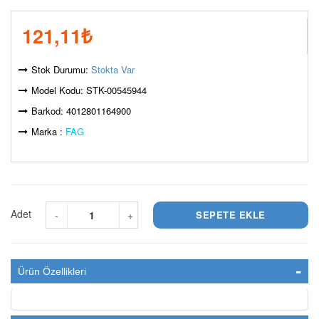
121,11
₺
Stok Durumu:
Stokta Var
Model Kodu: STK-00545944
Barkod: 4012801164900
Marka :
FAG
Adet
-
+
Ürün Özellikleri