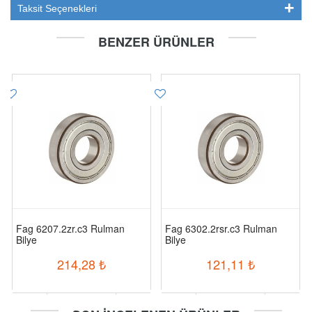
Taksit Seçenekleri
BENZER ÜRÜNLER
Fag 6207.2zr.c3 Rulman
Fag 6302.2rsr.c3 Rulman
Bilye
Bilye
214,28
₺
121,11
₺
-
+
-
+