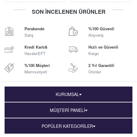
-
+
-
+
SON İNCELENEN ÜRÜNLER
Sepete Ekle
Sepete Ekle
Perakende
%100 Güvenli
Satış
Alışveriş
Kredi Kartı&
Hızlı ve Güvenli
Havale/EFT
Kargo
%100 Müşteri
2 Yıl Garantili
Memnuniyeti
Ürünler
KURUMSAL
MÜŞTERİ PANELİ
POPÜLER KATEGORİLER