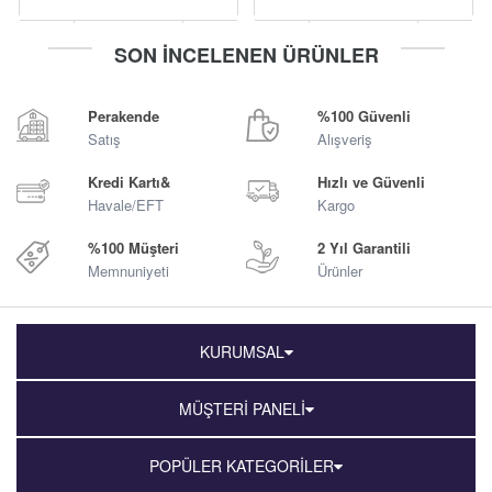
-
+
-
+
SON İNCELENEN ÜRÜNLER
Sepete Ekle
Sepete Ekle
Perakende
%100 Güvenli
Satış
Alışveriş
Kredi Kartı&
Hızlı ve Güvenli
Havale/EFT
Kargo
%100 Müşteri
2 Yıl Garantili
Memnuniyeti
Ürünler
KURUMSAL
MÜŞTERİ PANELİ
POPÜLER KATEGORİLER