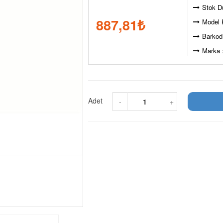
Stok D
887,81
₺
Model 
Barkod
Marka 
Adet
-
+