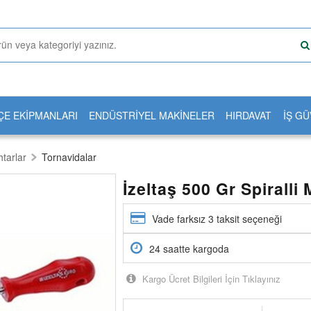
ÇE EKİPMANLARI
ENDÜSTRİYEL MAKİNELER
HIRDAVAT
İŞ GÜ
tarlar
Tornavidalar
İzeltaş 500 Gr Spiralli 
Vade farksız 3 taksit seçeneği
24 saatte kargoda
Kargo Ücret Bilgileri İçin Tıklayınız