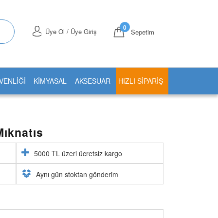
0
Üye Ol / Üye Giriş
Sepetim
VENLİĞİ
KİMYASAL
AKSESUAR
HIZLI SIPARIŞ
Mıknatıs
5000 TL üzeri ücretsiz kargo
Aynı gün stoktan gönderim