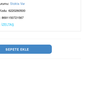
urumu:
Stokta Var
Kodu: 6220260500
: 8691150721567
:
İZELTAŞ