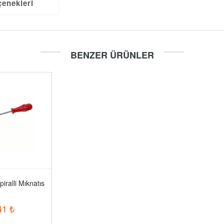
çenekleri
BENZER ÜRÜNLER
iralli Mıknatıs
41
₺