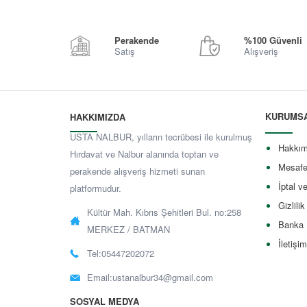
Perakende
%100 Güvenli
Satış
Alışveriş
KURUMS
HAKKIMIZDA
USTA NALBUR, yılların tecrübesi ile kurulmuş
Hakkım
Hırdavat ve Nalbur alanında toptan ve
Mesafe
perakende alışveriş hizmeti sunan
İptal v
platformudur.
Gizlilik
Kültür Mah. Kıbrıs Şehitleri Bul. no:258
Banka 
MERKEZ / BATMAN
İletişim
Tel:05447202072
Email:
ustanalbur34@gmail.com
SOSYAL MEDYA