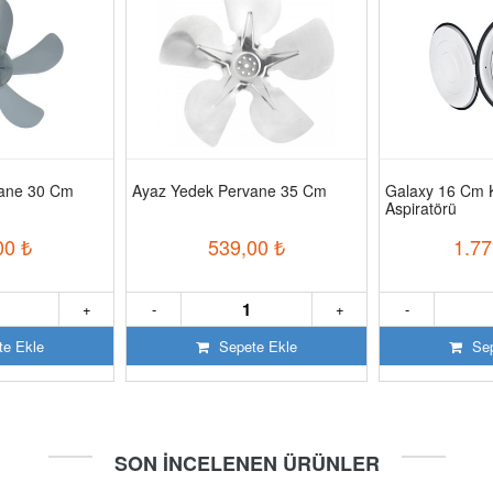
vane 30 Cm
Ayaz Yedek Pervane 35 Cm
Galaxy 16 Cm 
Aspiratörü
00
₺
539,00
₺
1.77
+
-
+
-
e Ekle
Sepete Ekle
Sep
SON İNCELENEN ÜRÜNLER