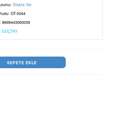
urumu:
Stokta Var
Kodu: GT-0044
: 8699443560039
:
GÜÇTAY