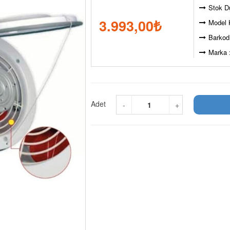
Stok D
3.993,00
₺
Model 
Barkod
Marka 
Adet
-
+