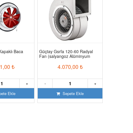
Kapaklı Baca
Güçtay Gsrfa 120-60 Radyal
Güçtay Gav50
Fan (salyangoz Alüminyum
Vantilatör
Gövdeli)
1,00
₺
4.070,00
₺
11.
+
-
+
-
ete Ekle
Sepete Ekle
S