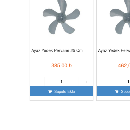
ar Tipi
Ayaz Yedek Pervane 25 Cm
Ayaz Yedek Per
00
₺
385,00
₺
462,
+
-
+
-
 Ekle
Sepete Ekle
Sepet