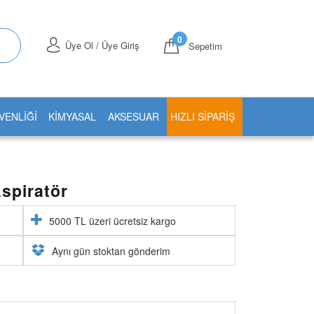
0
Üye Ol / Üye Giriş
Sepetim
VENLİĞİ
KİMYASAL
AKSESUAR
HIZLI SIPARIŞ
spiratör
5000 TL üzeri ücretsiz kargo
Aynı gün stoktan gönderim