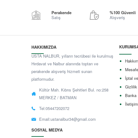
Perakende
%100 Güvenli
Satış
Alışveriş
KURUMS
HAKKIMIZDA
USTA NALBUR, yılların tecrübesi ile kurulmuş
Hakkım
Hırdavat ve Nalbur alanında toptan ve
Mesafe
perakende alışveriş hizmeti sunan
İptal v
platformudur.
Gizlilik
Kültür Mah. Kıbrıs Şehitleri Bul. no:258
Banka 
MERKEZ / BATMAN
İletişim
Tel:05447202072
Email:
ustanalbur34@gmail.com
SOSYAL MEDYA