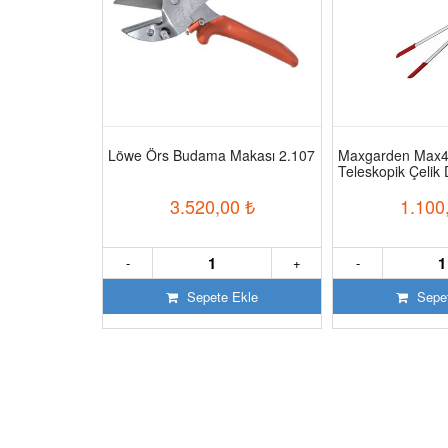
akası
Löwe Örs Budama Makası 2.107
Maxgarden Max
Teleskopik Çelik
Makası
00
₺
3.520,00
₺
1.100
+
-
+
-
 Ekle
Sepete Ekle
Sepet