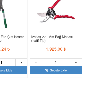
 Elta Çim Kesme
İzeltaş 220 Mm Bağ Makası
İzeltaş 225 
z
(hafif Tip)
Makası(confor
,24
₺
1.925,00
₺
1.
+
-
+
-
ete Ekle
Sepete Ekle
S