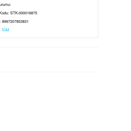
urumu:
Kodu: STK-000016875
: 8997207853831
:
İGM