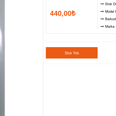
Stok D
440,00
₺
Model 
Barkod
Marka 
Stok Yok