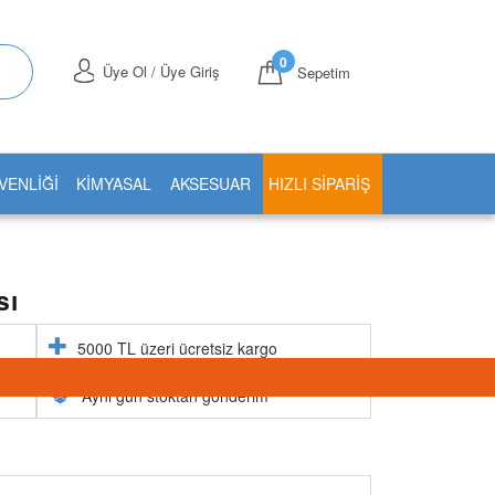
0
Üye Ol / Üye Giriş
Sepetim
VENLİĞİ
KİMYASAL
AKSESUAR
HIZLI SIPARIŞ
sı
5000 TL üzeri ücretsiz kargo
Aynı gün stoktan gönderim