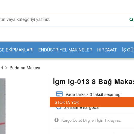
ÇE EKİPMANLARI
ENDÜSTRİYEL MAKİNELER
HIRDAVAT
İŞ GÜ
ri
Budama Makası
İgm Ig-013 8 Bağ Maka
Vade farksız 3 taksit seçeneği
STOKTA YOK
24 saatte kargoda
Kargo Ücret Bilgileri İçin Tıklayınız