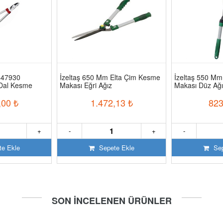
447930
İzeltaş 650 Mm Elta Çim Kesme
İzeltaş 550 Mm
 Dal Kesme
Makası Eğri Ağız
Makası Düz Ağı
,00
₺
1.472,13
₺
823
+
-
+
-
e Ekle
Sepete Ekle
Sep
SON İNCELENEN ÜRÜNLER