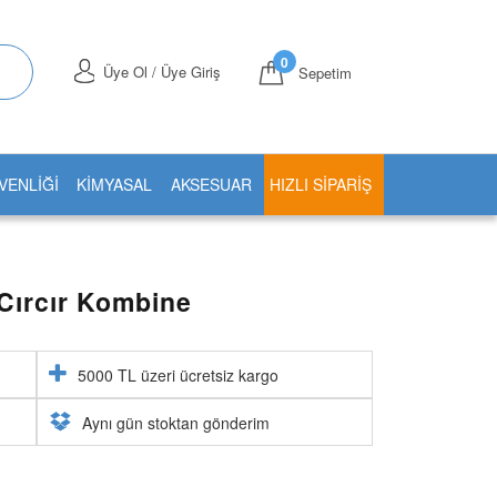
0
Üye Ol / Üye Giriş
Sepetim
VENLİĞİ
KİMYASAL
AKSESUAR
HIZLI SIPARIŞ
 Cırcır Kombine
5000 TL üzeri ücretsiz kargo
Aynı gün stoktan gönderim