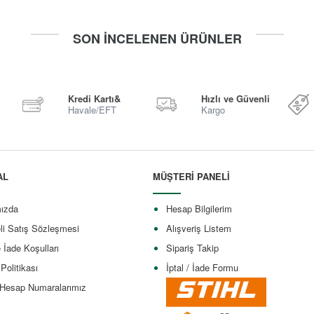
SON İNCELENEN ÜRÜNLER
Kredi Kartı&
Hızlı ve Güvenli
Havale/EFT
Kargo
AL
MÜŞTERİ PANELİ
ızda
Hesap Bilgilerim
li Satış Sözleşmesi
Alışveriş Listem
e İade Koşulları
Sipariş Takip
 Politikası
İptal / İade Formu
Hesap Numaralarımız