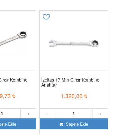
Cırcır Kombine
İzeltaş 17 Mm Cırcır Kombine
İzeltaş 15 M
Anahtar
Anahtar
9,73
₺
1.320,00
₺
1.
+
-
+
-
ete Ekle
Sepete Ekle
S