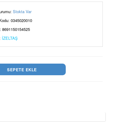
urumu:
Stokta Var
Kodu: 0345020010
: 8691150154525
:
İZELTAŞ