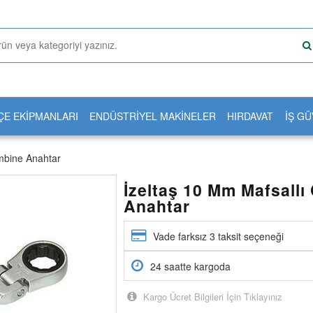
ÇE EKİPMANLARI
ENDÜSTRİYEL MAKİNELER
HIRDAVAT
İŞ GÜ
bine Anahtar
İzeltaş 10 Mm Mafsallı
Anahtar
Vade farksız 3 taksit seçeneği
24 saatte kargoda
Kargo Ücret Bilgileri İçin Tıklayınız