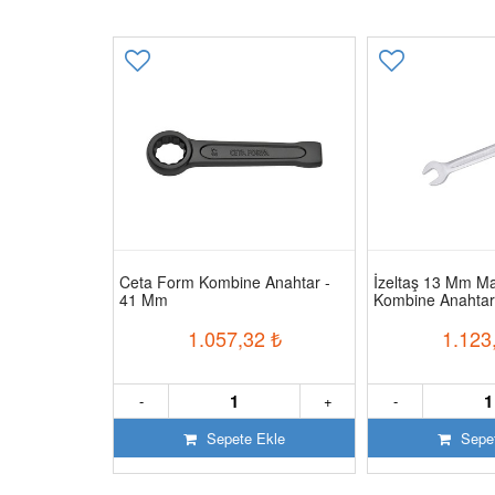
bine Anahtar
Ceta Form Kombine Anahtar -
İzeltaş 13 Mm Maf
41 Mm
Kombine Anahtar
1
₺
1.057,32
₺
1.123
+
-
+
-
 Ekle
Sepete Ekle
Sepet