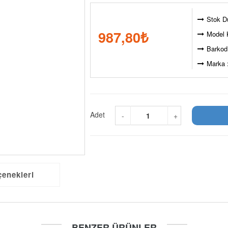
Stok D
987,80
₺
Model 
Barkod
Marka 
Adet
-
+
çenekleri
BENZER ÜRÜNLER