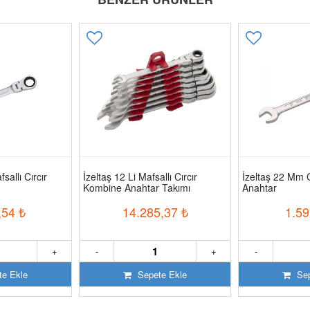
sallı Cırcır
İzeltaş 12 Li Mafsallı Cırcır
İzeltaş 22 Mm 
Kombine Anahtar Takımı
Anahtar
,54
₺
14.285,37
₺
1.59
+
-
+
-
e Ekle
Sepete Ekle
Sep