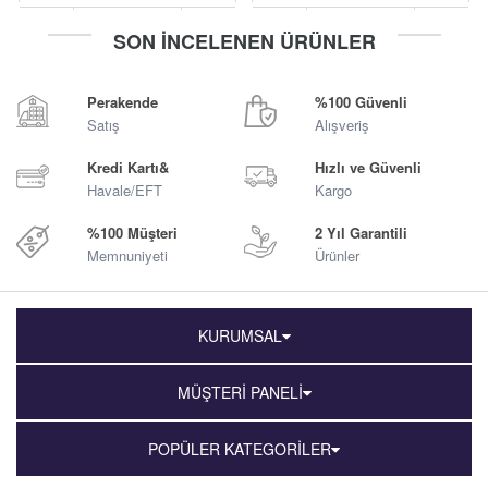
-
+
-
+
SON İNCELENEN ÜRÜNLER
Sepete Ekle
Sepete Ekle
Perakende
%100 Güvenli
Satış
Alışveriş
Kredi Kartı&
Hızlı ve Güvenli
Havale/EFT
Kargo
%100 Müşteri
2 Yıl Garantili
Memnuniyeti
Ürünler
KURUMSAL
MÜŞTERİ PANELİ
POPÜLER KATEGORİLER