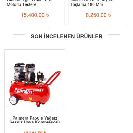
Motorlu Testere
Taşlama 180 Mm
15.400,00
₺
8.250,00
₺
-
+
-
+
SON İNCELENEN ÜRÜNLER
Sepete Ekle
Sepete Ekle
Palmera Pa50ls Yağsız
Sessiz Hava Kompresörü
12.644,50
₺