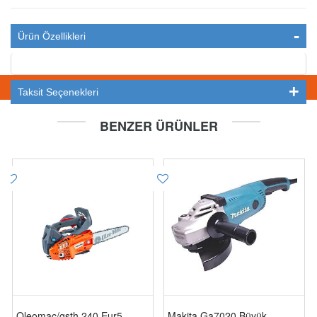
Ürün Özellikleri
STOKTA YOK
Taksit Seçenekleri
BENZER ÜRÜNLER
Oleomac/gsth 240 Eur5
Makita Ga7020 Büyük