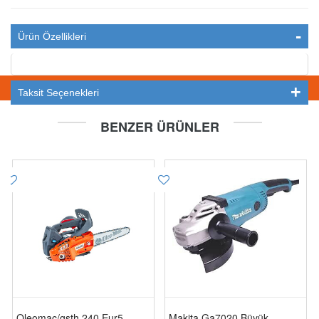
Ürün Özellikleri
STOKTA YOK
Taksit Seçenekleri
BENZER ÜRÜNLER
Oleomac/gsth 240 Eur5
Makita Ga7020 Büyük