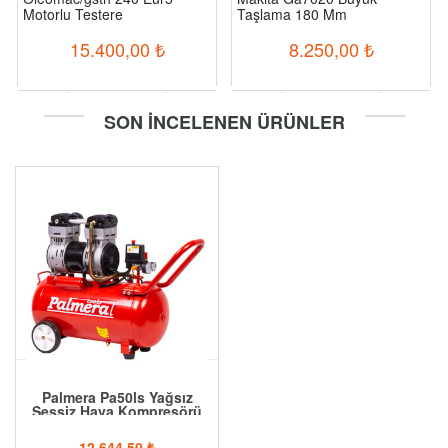
Motorlu Testere
Taşlama 180 Mm
15.400,00
₺
8.250,00
₺
-
+
-
+
SON İNCELENEN ÜRÜNLER
Sepete Ekle
Sepete Ekle
Palmera Pa50ls Yağsız
Sessiz Hava Kompresörü
12.644,50
₺