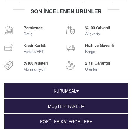
-
+
-
+
SON İNCELENEN ÜRÜNLER
Sepete Ekle
Sepete Ekle
Perakende
%100 Güvenli
Satış
Alışveriş
Kredi Kartı&
Hızlı ve Güvenli
Havale/EFT
Kargo
%100 Müşteri
2 Yıl Garantili
Memnuniyeti
Ürünler
KURUMSAL
MÜŞTERİ PANELİ
POPÜLER KATEGORİLER