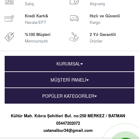
Satış
Alışveriş
Kredi Kartı&
Hızlı ve Güvenli
Havale/EFT
Kargo
%100 Müşteri
2 Yıl Garantili
Memnuniyeti
Ürünler
KURUMSAL
MÜŞTERİ PANELİ
POPÜLER KATEGORİLER
Kültür Mah. Kıbrıs Şehitleri Bul. no:258 MERKEZ / BATMAN
05447202072
ustanalbur34@gmail.com