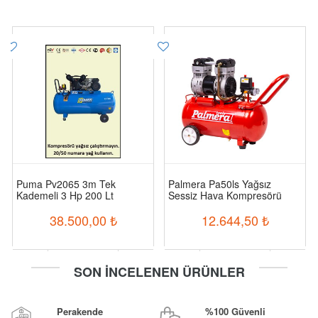
Puma Pv2065 3m Tek
Palmera Pa50ls Yağsız
Kademeli 3 Hp 200 Lt
Sessiz Hava Kompresörü
Kompresör
38.500,00
₺
12.644,50
₺
-
+
-
+
SON İNCELENEN ÜRÜNLER
Sepete Ekle
Sepete Ekle
Perakende
%100 Güvenli