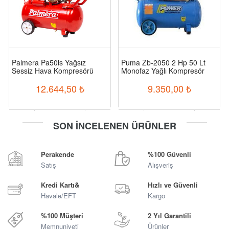
Palmera Pa50ls Yağsız
Puma Zb-2050 2 Hp 50 Lt
Sessiz Hava Kompresörü
Monofaz Yağlı Kompresör
12.644,50
₺
9.350,00
₺
-
+
-
+
SON İNCELENEN ÜRÜNLER
Sepete Ekle
Sepete Ekle
Perakende
%100 Güvenli
Satış
Alışveriş
Kredi Kartı&
Hızlı ve Güvenli
Havale/EFT
Kargo
%100 Müşteri
2 Yıl Garantili
Memnuniyeti
Ürünler