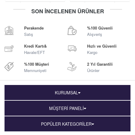
-
+
-
+
SON İNCELENEN ÜRÜNLER
Sepete Ekle
Sepete Ekle
Perakende
%100 Güvenli
Satış
Alışveriş
Kredi Kartı&
Hızlı ve Güvenli
Havale/EFT
Kargo
%100 Müşteri
2 Yıl Garantili
Memnuniyeti
Ürünler
KURUMSAL
MÜŞTERİ PANELİ
POPÜLER KATEGORİLER