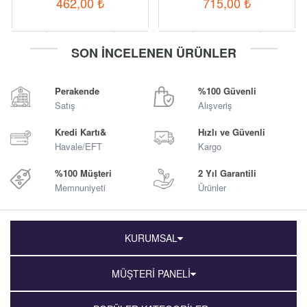
462,00
₺
715,00
₺
-
+
-
+
SON İNCELENEN ÜRÜNLER
Sepete Ekle
Sepete Ekle
Perakende
%100 Güvenli
Satış
Alışveriş
Kredi Kartı&
Hızlı ve Güvenli
Havale/EFT
Kargo
%100 Müşteri
2 Yıl Garantili
Memnuniyeti
Ürünler
KURUMSAL
MÜŞTERİ PANELİ