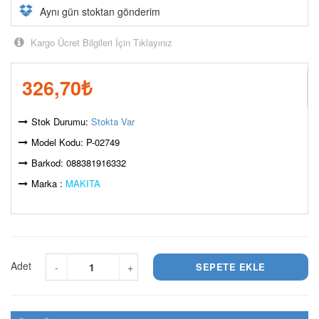
Aynı gün stoktan gönderim
Kargo Ücret Bilgileri İçin Tıklayınız
326,70
₺
Stok Durumu:
Stokta Var
Model Kodu: P-02749
Barkod: 088381916332
Marka :
MAKITA
Adet
-
+