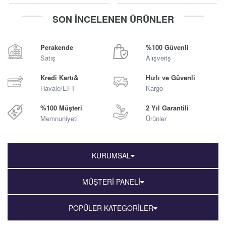
-
+
-
+
SON İNCELENEN ÜRÜNLER
Sepete Ekle
Sepete Ekle
Perakende
%100 Güvenli
Satış
Alışveriş
Kredi Kartı&
Hızlı ve Güvenli
Havale/EFT
Kargo
%100 Müşteri
2 Yıl Garantili
Memnuniyeti
Ürünler
KURUMSAL
MÜŞTERİ PANELİ
POPÜLER KATEGORİLER