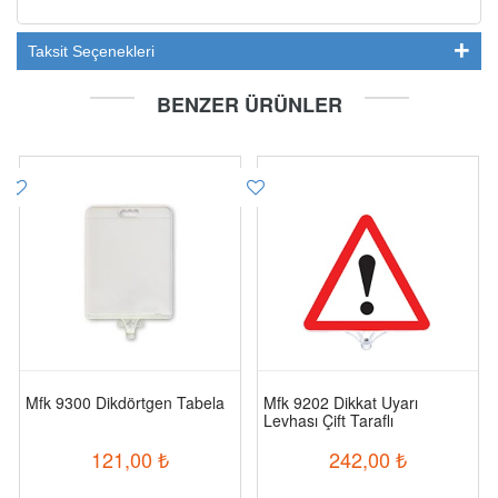
Taksit Seçenekleri
BENZER ÜRÜNLER
Mfk 9300 Dikdörtgen Tabela
Mfk 9202 Dikkat Uyarı
Levhası Çift Taraflı
121,00
₺
242,00
₺