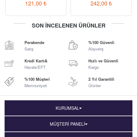
121,00
₺
242,00
₺
-
+
-
+
SON İNCELENEN ÜRÜNLER
Sepete Ekle
Sepete Ekle
Perakende
%100 Güvenli
Satış
Alışveriş
Kredi Kartı&
Hızlı ve Güvenli
Havale/EFT
Kargo
%100 Müşteri
2 Yıl Garantili
Memnuniyeti
Ürünler
KURUMSAL
MÜŞTERİ PANELİ