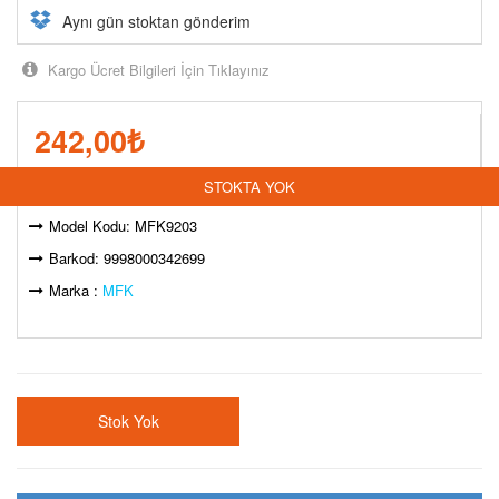
Aynı gün stoktan gönderim
Kargo Ücret Bilgileri İçin Tıklayınız
242,00
₺
STOKTA YOK
Stok Durumu:
Model Kodu: MFK9203
Barkod: 9998000342699
Marka :
MFK
Stok Yok