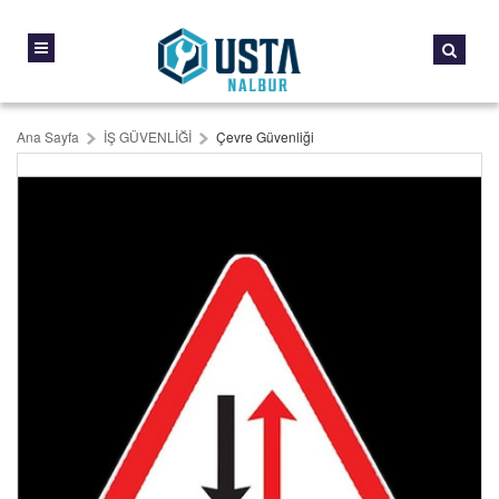
Ana Sayfa
İŞ GÜVENLİĞİ
Çevre Güvenliği