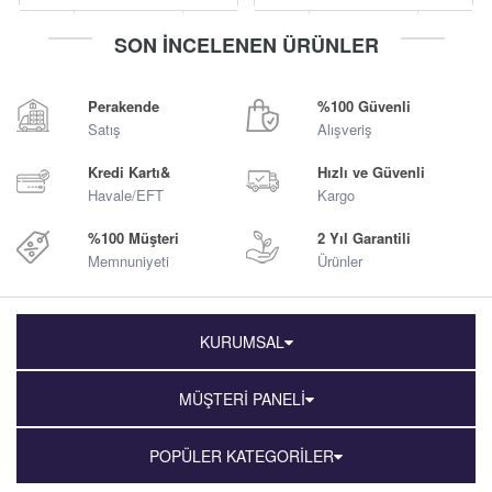
-
+
-
+
SON İNCELENEN ÜRÜNLER
Sepete Ekle
Sepete Ekle
Perakende
%100 Güvenli
Satış
Alışveriş
Kredi Kartı&
Hızlı ve Güvenli
Havale/EFT
Kargo
%100 Müşteri
2 Yıl Garantili
Memnuniyeti
Ürünler
KURUMSAL
MÜŞTERİ PANELİ
POPÜLER KATEGORİLER