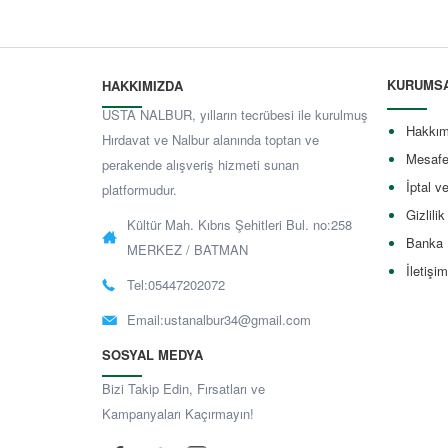
KURUMS
HAKKIMIZDA
USTA NALBUR, yılların tecrübesi ile kurulmuş
Hakkım
Hırdavat ve Nalbur alanında toptan ve
Mesafe
perakende alışveriş hizmeti sunan
İptal v
platformudur.
Gizlilik
Kültür Mah. Kıbrıs Şehitleri Bul. no:258
Banka 
MERKEZ / BATMAN
İletişim
Tel:05447202072
Email:
ustanalbur34@gmail.com
SOSYAL MEDYA
Bizi Takip Edin, Fırsatları ve
Kampanyaları Kaçırmayın!