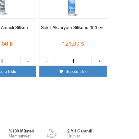
 Amaçlı Silikon
Selsil Akvaryum Silikonu 300 Gr
Selsil Genel A
280 Gr
,50
₺
121,00
₺
6
+
-
+
-
ete Ekle
Sepete Ekle
S
%100 Müşteri
2 Yıl Garantili
Memnuniyeti
Ürünler