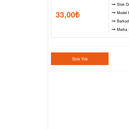
Stok D
33,00
₺
Model 
Barkod
Marka 
Stok Yok