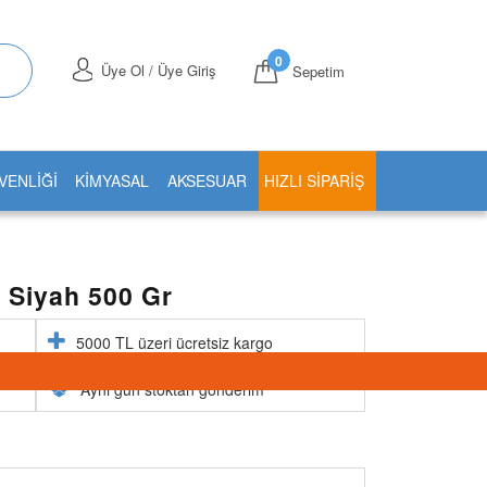
0
Üye Ol / Üye Giriş
Sepetim
VENLİĞİ
KİMYASAL
AKSESUAR
HIZLI SIPARIŞ
k Siyah 500 Gr
5000 TL üzeri ücretsiz kargo
Aynı gün stoktan gönderim