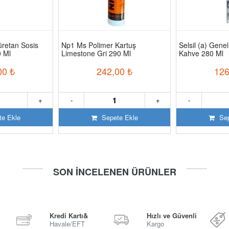
iüretan Sosis
Np1 Ms Polimer Kartuş
Selsil (a) Genel
0 Ml
Limestone Gri 290 Ml
Kahve 280 Ml
00
₺
242,00
₺
126
+
-
+
-
e Ekle
Sepete Ekle
Sep
SON İNCELENEN ÜRÜNLER
Kredi Kartı&
Hızlı ve Güvenli
Havale/EFT
Kargo