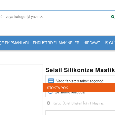
ÇE EKİPMANLARI
ENDÜSTRİYEL MAKİNELER
HIRDAVAT
İŞ GÜ
Selsil Silikonize Masti
Vade farksız 3 taksit seçeneği
STOKTA YOK
24 saatte kargoda
Kargo Ücret Bilgileri İçin Tıklayınız