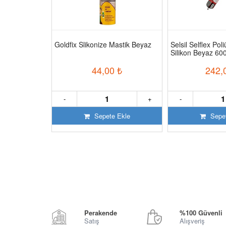
Silikon Şeffaf
Goldfix Slikonize Mastik Beyaz
Selsil Selflex Pol
Silikon Beyaz 60
₺
44,00
₺
242,
+
-
+
-
 Ekle
Sepete Ekle
Sepet
Perakende
%100 Güvenli
Satış
Alışveriş