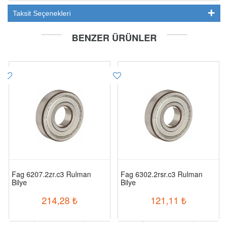
Taksit Seçenekleri
BENZER ÜRÜNLER
Fag 6207.2zr.c3 Rulman
Fag 6302.2rsr.c3 Rulman
Bilye
Bilye
214,28
₺
121,11
₺