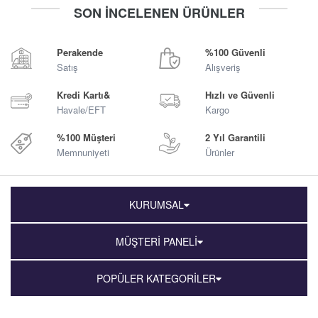
-
+
-
+
SON İNCELENEN ÜRÜNLER
Sepete Ekle
Sepete Ekle
Perakende
%100 Güvenli
Satış
Alışveriş
Kredi Kartı&
Hızlı ve Güvenli
Havale/EFT
Kargo
%100 Müşteri
2 Yıl Garantili
Memnuniyeti
Ürünler
KURUMSAL
MÜŞTERİ PANELİ
POPÜLER KATEGORİLER