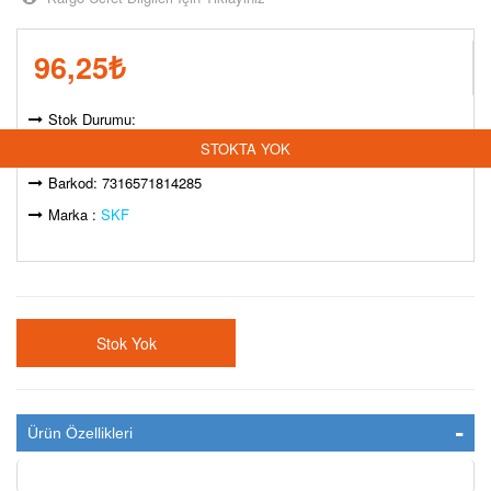
96,25
₺
Stok Durumu:
STOKTA YOK
Model Kodu: STK-00545570
Barkod: 7316571814285
Marka :
SKF
Stok Yok
Ürün Özellikleri