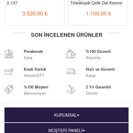
2.107
Teleskopik Çelik Dal Kesme
Makası
3.520,00
₺
1.100,00
₺
-
+
-
+
SON İNCELENEN ÜRÜNLER
Sepete Ekle
Sepete Ekle
Perakende
%100 Güvenli
Satış
Alışveriş
Kredi Kartı&
Hızlı ve Güvenli
Havale/EFT
Kargo
%100 Müşteri
2 Yıl Garantili
Memnuniyeti
Ürünler
KURUMSAL
MÜŞTERİ PANELİ