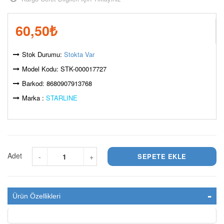
60,50
₺
Stok Durumu:
Stokta Var
Model Kodu: STK-000017727
Barkod: 8680907913768
Marka :
STARLINE
Adet
-
+
Ürün Özellikleri