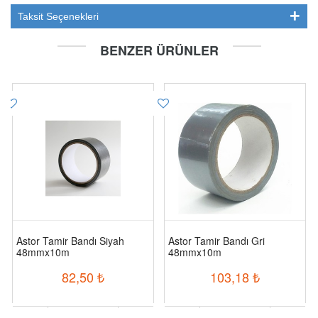
Taksit Seçenekleri
BENZER ÜRÜNLER
Astor Tamir Bandı Siyah
Astor Tamir Bandı Gri
48mmx10m
48mmx10m
82,50
₺
103,18
₺
-
+
-
+