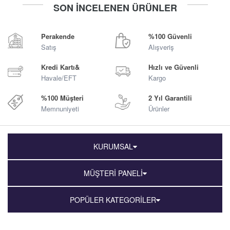
SON İNCELENEN ÜRÜNLER
Sepete Ekle
Sepete Ekle
Perakende
%100 Güvenli
Satış
Alışveriş
Kredi Kartı&
Hızlı ve Güvenli
Havale/EFT
Kargo
%100 Müşteri
2 Yıl Garantili
Memnuniyeti
Ürünler
KURUMSAL
MÜŞTERİ PANELİ
POPÜLER KATEGORİLER