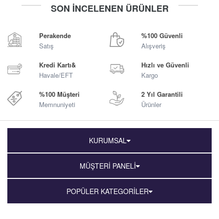
-
+
-
+
SON İNCELENEN ÜRÜNLER
Sepete Ekle
Sepete Ekle
Perakende
%100 Güvenli
Satış
Alışveriş
Kredi Kartı&
Hızlı ve Güvenli
Havale/EFT
Kargo
%100 Müşteri
2 Yıl Garantili
Memnuniyeti
Ürünler
KURUMSAL
MÜŞTERİ PANELİ
POPÜLER KATEGORİLER