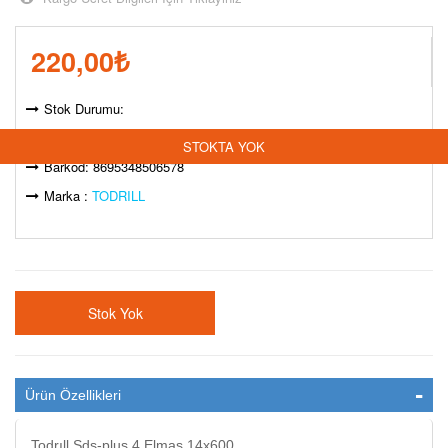
220,00
₺
Stok Durumu:
Model Kodu: TOD50657
STOKTA YOK
Barkod: 8695348506578
Marka :
TODRILL
Stok Yok
Ürün Özellikleri
Todrıll Sds-plus 4 Elmas 14x600