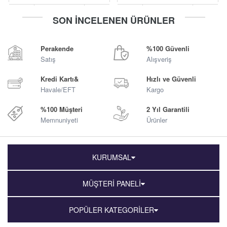
-
+
-
+
SON İNCELENEN ÜRÜNLER
Sepete Ekle
Sepete Ekle
Perakende
%100 Güvenli
Satış
Alışveriş
Kredi Kartı&
Hızlı ve Güvenli
Havale/EFT
Kargo
%100 Müşteri
2 Yıl Garantili
Memnuniyeti
Ürünler
KURUMSAL
MÜŞTERİ PANELİ
POPÜLER KATEGORİLER