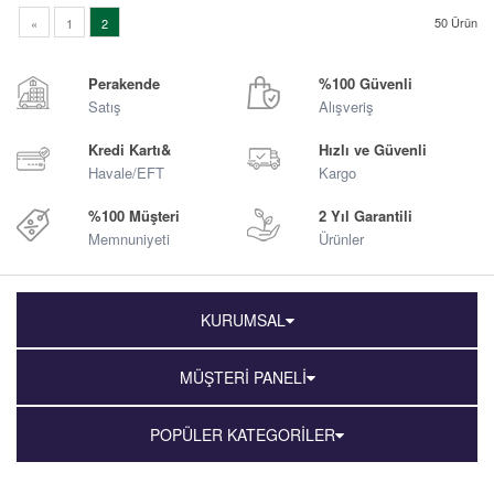
50
Ürün
«
1
2
Perakende
%100 Güvenli
Satış
Alışveriş
Kredi Kartı&
Hızlı ve Güvenli
Havale/EFT
Kargo
%100 Müşteri
2 Yıl Garantili
Memnuniyeti
Ürünler
KURUMSAL
MÜŞTERİ PANELİ
POPÜLER KATEGORİLER