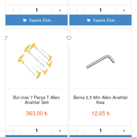
-
+
-
+
Sepete Ekle
Sepete Ekle
Bul-max 7 Parça T Allen
Bema 2,5 Mm Allen Anahtar
Anahtar Seti
Kısa
363,00
₺
12,65
₺
-
+
-
+