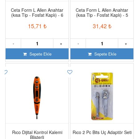
Ceta Form L Allen Anahtar
Ceta Form L Allen Anahtar
(kısa Tip - Fosfat Kaplı) - 6
(kısa Tip - Fosfat Kaplı) - 5
Mm
Mm
15,71
₺
31,42
₺
-
+
-
+
Sepete Ekle
Sepete Ekle
Rıco Dijital Kontrol Kalemi
Rıco 2 Pc Bits Uç Adaptör Seti
Blisterli