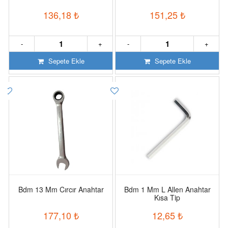
136,18
₺
151,25
₺
-
+
-
+
Sepete Ekle
Sepete Ekle
Bdm 13 Mm Cırcır Anahtar
Bdm 1 Mm L Allen Anahtar
Kısa Tip
177,10
₺
12,65
₺