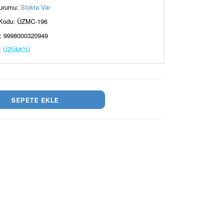
urumu:
Stokta Var
Kodu: ÜZMC-196
: 9998000320949
:
ÜZÜMCÜ