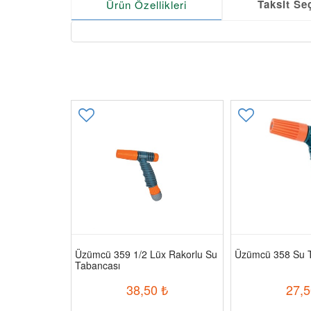
Taksit Se
Ürün Özellikleri
Motoru 2
Üzümcü 359 1/2 Lüx Rakorlu Su
Üzümcü 358 Su 
Tabancası
00
₺
38,50
₺
27,5