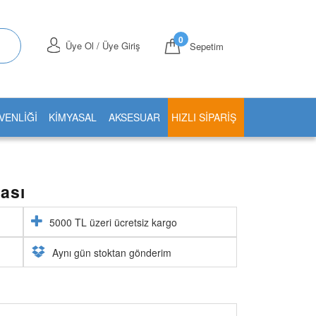
0
Üye Ol / Üye Giriş
Sepetim
VENLİĞİ
KİMYASAL
AKSESUAR
HIZLI SIPARIŞ
ası
5000 TL üzeri ücretsiz kargo
Aynı gün stoktan gönderim