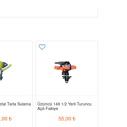
tal Tarla Sulama
Üzümcü 149 1/2 Yerli Turuncu
Üzümcü 140 T
Açılı Fıskiye
Fiskiyesi
,00
₺
55,00
₺
1