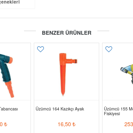
çenekleri
BENZER ÜRÜNLER
Tabancası
Üzümcü 164 Kazıkçı Ayak
Üzümcü 155 Me
Fiskiyesi
0
₺
16,50
₺
253