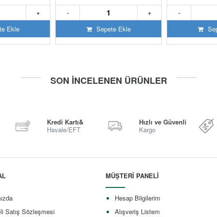
+
-
+
-
e Ekle
Sepete Ekle
Sep
SON İNCELENEN ÜRÜNLER
Kredi Kartı&
Hızlı ve Güvenli
Havale/EFT
Kargo
AL
MÜŞTERİ PANELİ
ızda
Hesap Bilgilerim
li Satış Sözleşmesi
Alışveriş Listem