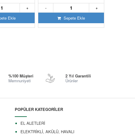
+
-
+
-
ete Ekle
Sepete Ekle
S
%100 Müşteri
2 Yıl Garantili
Memnuniyeti
Ürünler
POPÜLER KATEGORİLER
EL ALETLERİ
ELEKTRİKLİ, AKÜLÜ, HAVALI