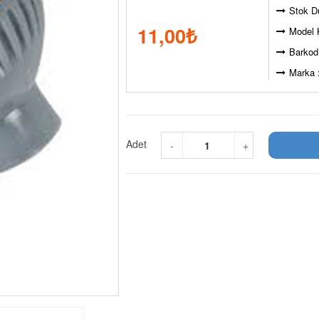
Stok D
11,00
₺
Model 
Barkod
Marka 
Adet
-
+