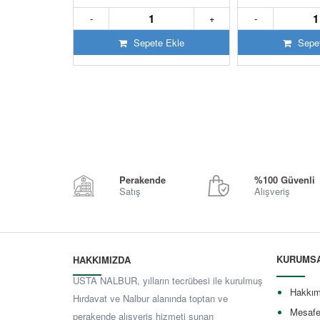
+
-
+
-
 Ekle
Sepete Ekle
Sepet
Perakende
%100 Güvenli
Satış
Alışveriş
KURUMS
HAKKIMIZDA
USTA NALBUR, yılların tecrübesi ile kurulmuş
Hakkım
Hırdavat ve Nalbur alanında toptan ve
Mesafe
perakende alışveriş hizmeti sunan