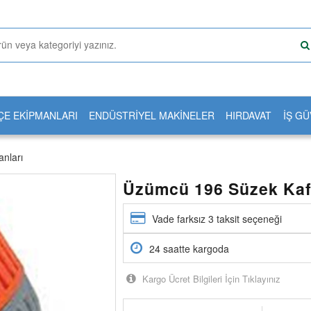
ÇE EKİPMANLARI
ENDÜSTRİYEL MAKİNELER
HIRDAVAT
İŞ GÜ
nları
Üzümcü 196 Süzek Kaf
Vade farksız 3 taksit seçeneği
24 saatte kargoda
Kargo Ücret Bilgileri İçin Tıklayınız