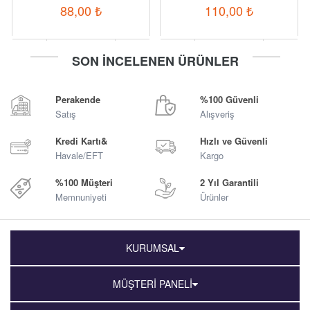
88,00
₺
110,00
₺
-
+
-
+
SON İNCELENEN ÜRÜNLER
Sepete Ekle
Sepete Ekle
Perakende
%100 Güvenli
Satış
Alışveriş
Kredi Kartı&
Hızlı ve Güvenli
Havale/EFT
Kargo
%100 Müşteri
2 Yıl Garantili
Memnuniyeti
Ürünler
KURUMSAL
MÜŞTERİ PANELİ