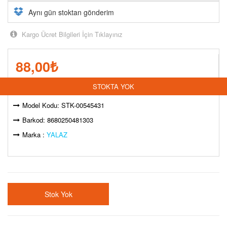
Aynı gün stoktan gönderim
Kargo Ücret Bilgileri İçin Tıklayınız
88,00
₺
STOKTA YOK
Stok Durumu:
Model Kodu: STK-00545431
Barkod: 8680250481303
Marka :
YALAZ
Stok Yok