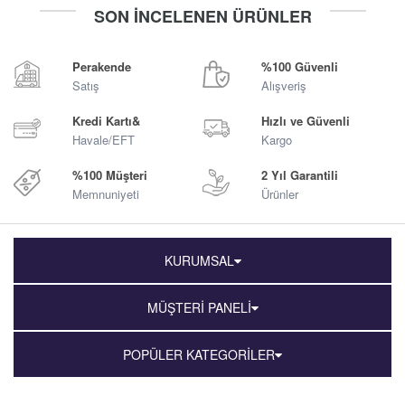
-
+
-
+
SON İNCELENEN ÜRÜNLER
Sepete Ekle
Sepete Ekle
Perakende
%100 Güvenli
Satış
Alışveriş
Kredi Kartı&
Hızlı ve Güvenli
Havale/EFT
Kargo
%100 Müşteri
2 Yıl Garantili
Memnuniyeti
Ürünler
KURUMSAL
MÜŞTERİ PANELİ
POPÜLER KATEGORİLER