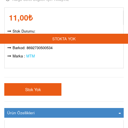
11,00
₺
Stok Durumu:
STOKTA YOK
Model Kodu: STK-000018464
Barkod: 8692730500534
Marka :
MTM
Stok Yok
Ürün Özellikleri