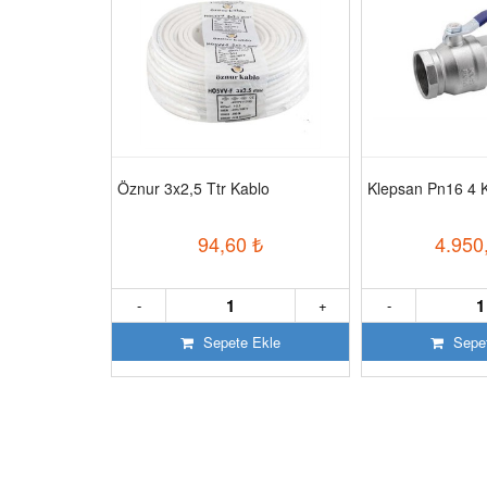
 C Kavisli
Öznur 3x2,5 Ttr Kablo
Klepsan Pn16 4 
₺
94,60
₺
4.950
+
-
+
-
 Ekle
Sepete Ekle
Sepet