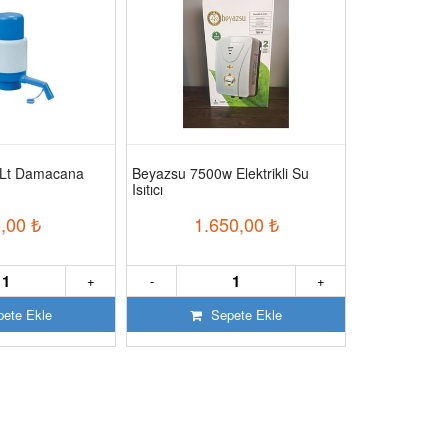
 Lt Damacana
Beyazsu 7500w Elektrikli Su
Klepsan Dn20
Isıtıcı
Hizmetli Su S
,00
₺
1.650,00
₺
1.
+
-
+
-
ete Ekle
Sepete Ekle
S