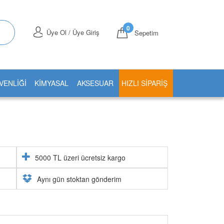
0
Üye Ol / Üye Giriş
Sepetim
VENLİĞİ
KİMYASAL
AKSESUAR
HIZLI SIPARIŞ
5000 TL üzeri ücretsiz kargo
Aynı gün stoktan gönderim