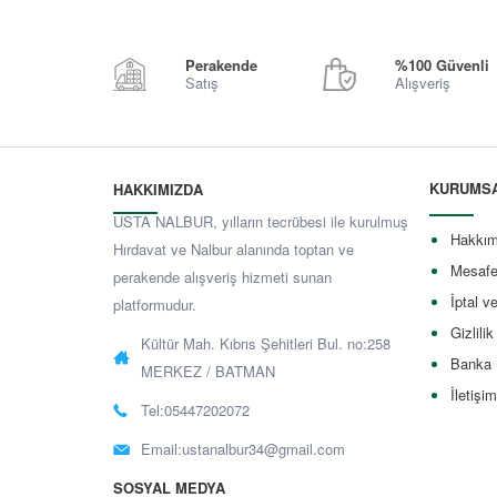
Perakende
%100 Güvenli
Satış
Alışveriş
KURUMS
HAKKIMIZDA
USTA NALBUR, yılların tecrübesi ile kurulmuş
Hakkım
Hırdavat ve Nalbur alanında toptan ve
Mesafe
perakende alışveriş hizmeti sunan
İptal v
platformudur.
Gizlilik
Kültür Mah. Kıbrıs Şehitleri Bul. no:258
Banka 
MERKEZ / BATMAN
İletişim
Tel:05447202072
Email:
ustanalbur34@gmail.com
SOSYAL MEDYA