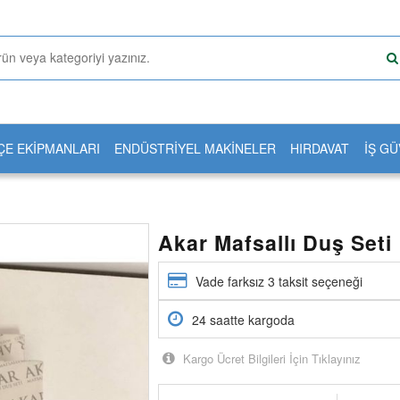
ÇE EKİPMANLARI
ENDÜSTRİYEL MAKİNELER
HIRDAVAT
İŞ GÜ
Akar Mafsallı Duş Seti
Vade farksız 3 taksit seçeneği
24 saatte kargoda
Kargo Ücret Bilgileri İçin Tıklayınız