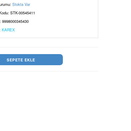
urumu:
Stokta Var
Kodu: STK-00545411
: 9998000345430
:
KAREX