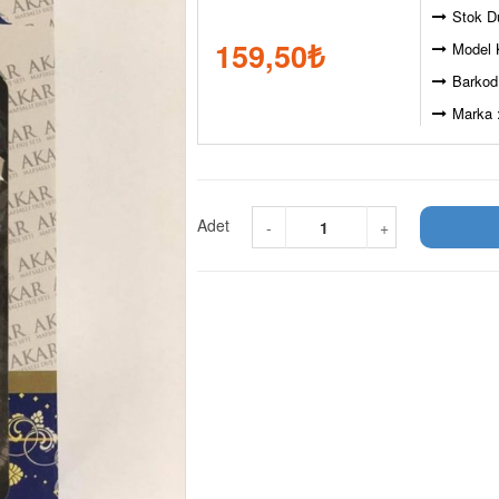
Stok D
159,50
₺
Model 
Barkod
Marka 
Adet
-
+