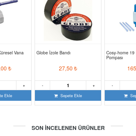
Küresel Vana
Globe İzole Bandı
Cosy-home 19
Pompası
,00
₺
27,50
₺
165
+
-
+
-
e Ekle
Sepete Ekle
Sep
SON İNCELENEN ÜRÜNLER