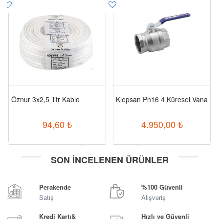
Öznur 3x2,5 Ttr Kablo
Klepsan Pn16 4 Küresel Vana
94,60
₺
4.950,00
₺
-
+
-
+
SON İNCELENEN ÜRÜNLER
Sepete Ekle
Sepete Ekle
Perakende
%100 Güvenli
Satış
Alışveriş
Kredi Kartı&
Hızlı ve Güvenli