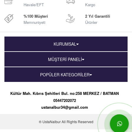
Havale/EFT
Kargo
%100 Müşteri
2 Yıl Garantili
Memnuniyeti
Ürünler
KURUMSAL
MÜŞTERİ PANELİ
POPÜLER KATEGORİLER
Kültür Mah. Kıbrıs Şehitleri Bul. no:258 MERKEZ / BATMAN
05447202072
ustanalbur34@gmail.com
® UstaNalbur All Rights Reserved