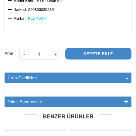
Model Kodu: STK-00546192
Barkod: 9998000352391
Marka :
KLEPSAN
Adet
-
+
Ürün Özellikleri
Taksit Seçenekleri
BENZER ÜRÜNLER