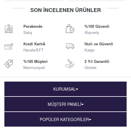
-
+
-
+
SON İNCELENEN ÜRÜNLER
Sepete Ekle
Sepete Ekle
Perakende
%100 Güvenli
Satış
Alışveriş
Kredi Kartı&
Hızlı ve Güvenli
Havale/EFT
Kargo
%100 Müşteri
2 Yıl Garantili
Memnuniyeti
Ürünler
KURUMSAL
MÜŞTERİ PANELİ
POPÜLER KATEGORİLER