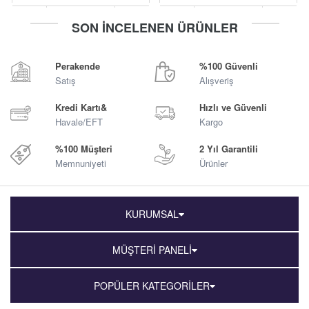
-
+
-
+
SON İNCELENEN ÜRÜNLER
Sepete Ekle
Sepete Ekle
Perakende
%100 Güvenli
Satış
Alışveriş
Kredi Kartı&
Hızlı ve Güvenli
Havale/EFT
Kargo
%100 Müşteri
2 Yıl Garantili
Memnuniyeti
Ürünler
KURUMSAL
MÜŞTERİ PANELİ
POPÜLER KATEGORİLER