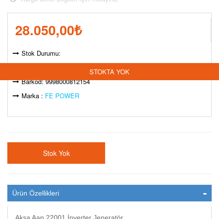
28.050,00
₺
Stok Durumu:
Model Kodu: STK-005465579
STOKTA YOK
Barkod: 9998000812154
Marka :
FE POWER
Stok Yok
Ürün Özellikleri
Aksa Aap 22001 İnverter Jeneratör