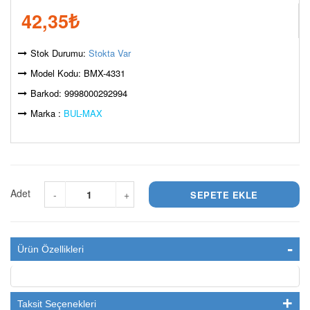
42,35
₺
Stok Durumu:
Stokta Var
Model Kodu: BMX-4331
Barkod: 9998000292994
Marka :
BUL-MAX
Adet
-
+
Ürün Özellikleri
Taksit Seçenekleri