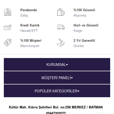
Sepete Ekle
Sepete Ekle
Perakende
%100 Güvenli
Satış
Alışveriş
Kredi Kartı&
Hızlı ve Güvenli
Havale/EFT
Kargo
%100 Müşteri
2 Yıl Garantili
Memnuniyeti
Ürünler
KURUMSAL
MÜŞTERİ PANELİ
POPÜLER KATEGORİLER
Kültür Mah. Kıbrıs Şehitleri Bul. no:258 MERKEZ / BATMAN
05447202072