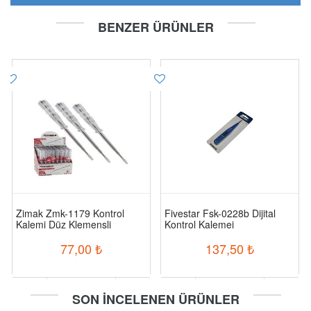
BENZER ÜRÜNLER
Zimak Zmk-1179 Kontrol
Fivestar Fsk-0228b Dijital
Kalemi Düz Klemensli
Kontrol Kalemei
77,00
₺
137,50
₺
-
+
-
+
SON İNCELENEN ÜRÜNLER