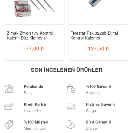
Zimak Zmk-1179 Kontrol
Fivestar Fsk-0228b Dijital
Kalemi Düz Klemensli
Kontrol Kalemei
77,00
₺
137,50
₺
-
+
-
+
SON İNCELENEN ÜRÜNLER
Sepete Ekle
Sepete Ekle
Perakende
%100 Güvenli
Satış
Alışveriş
Kredi Kartı&
Hızlı ve Güvenli
Havale/EFT
Kargo
%100 Müşteri
2 Yıl Garantili
Memnuniyeti
Ürünler