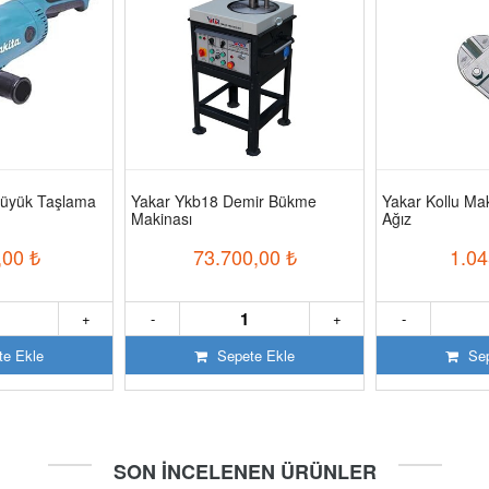
üyük Taşlama
Yakar Ykb18 Demir Bükme
Yakar Kollu M
Makinası
Ağız
,00
₺
73.700,00
₺
1.04
+
-
+
-
e Ekle
Sepete Ekle
Sep
SON İNCELENEN ÜRÜNLER