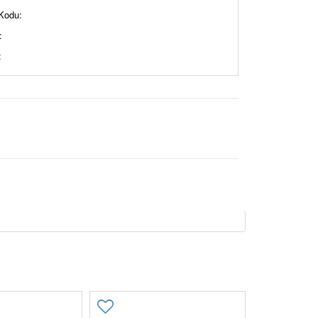
Kodu:
:
: