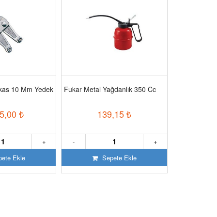
akas 10 Mm Yedek
Fukar Metal Yağdanlık 350 Cc
Fe Power 55 
Jeneratör
5,00
₺
139,15
₺
302
+
-
+
-
ete Ekle
Sepete Ekle
S