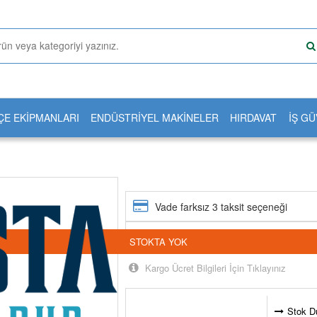
ÇE EKİPMANLARI
ENDÜSTRİYEL MAKİNELER
HIRDAVAT
İŞ GÜ
Vade farksız 3 taksit seçeneği
24 saatte kargoda
STOKTA YOK
Kargo Ücret Bilgileri İçin Tıklayınız
Stok D