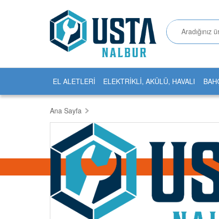
EL ALETLERİ
ELEKTRİKLİ, AKÜLÜ, HAVALI
BAH
Ana Sayfa