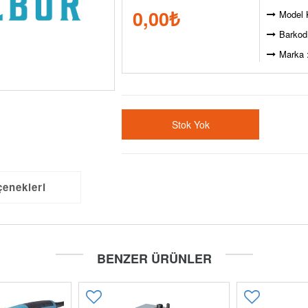
0,00
₺
Model 
Barkod
Marka 
Stok Yok
çenekleri
BENZER ÜRÜNLER