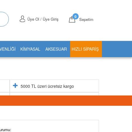
0
Üye Ol / Üye Giriş
Sepetim
VENLİĞİ
KİMYASAL
AKSESUAR
HIZLI SIPARIŞ
5000 TL üzeri ücretsiz kargo
Aynı gün stoktan gönderim
urumu: