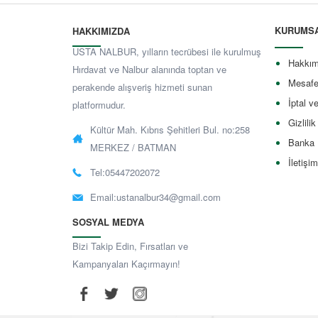
KURUMS
HAKKIMIZDA
USTA NALBUR, yılların tecrübesi ile kurulmuş
Hakkım
Hırdavat ve Nalbur alanında toptan ve
Mesafe
perakende alışveriş hizmeti sunan
İptal v
platformudur.
Gizlilik
Kültür Mah. Kıbrıs Şehitleri Bul. no:258
Banka 
MERKEZ / BATMAN
İletişim
Tel:05447202072
Email:
ustanalbur34@gmail.com
SOSYAL MEDYA
Bizi Takip Edin, Fırsatları ve
Kampanyaları Kaçırmayın!