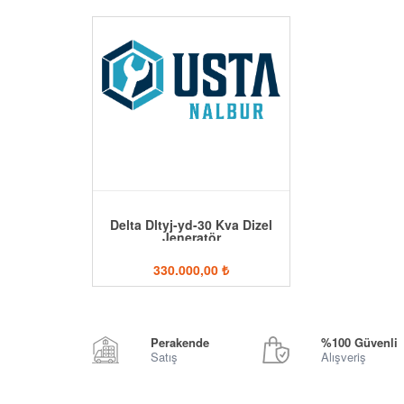
Delta Dltyj-yd-30 Kva Dizel
Jeneratör
330.000,00
₺
Perakende
%100 Güvenli
Satış
Alışveriş