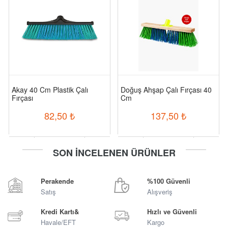
Akay 40 Cm Plastik Çalı
Doğuş Ahşap Çalı Fırçası 40
Fırçası
Cm
82,50
₺
137,50
₺
-
+
-
+
SON İNCELENEN ÜRÜNLER
Sepete Ekle
Sepete Ekle
Perakende
%100 Güvenli
Satış
Alışveriş
Kredi Kartı&
Hızlı ve Güvenli
Havale/EFT
Kargo