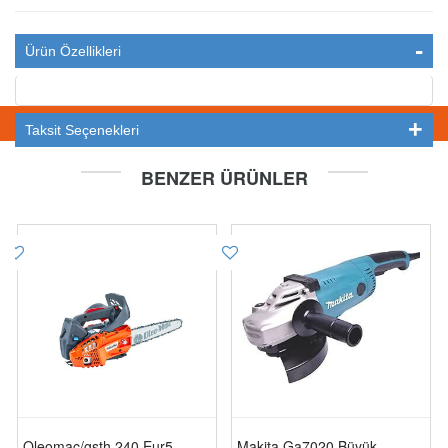
Ürün Özellikleri
STOKTA YOK
Taksit Seçenekleri
BENZER ÜRÜNLER
Oleomac/gsth 240 Eur5
Makita Ga7020 Büyük