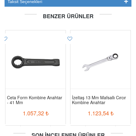
Taksit Seçenekleri
BENZER ÜRÜNLER
Ceta Form Kombine Anahtar
İzeltaş 13 Mm Mafsallı Cırcır
- 41 Mm
Kombine Anahtar
1.057,32
₺
1.123,54
₺
-
+
-
+
SON İNCELENEN ÜRÜNLER