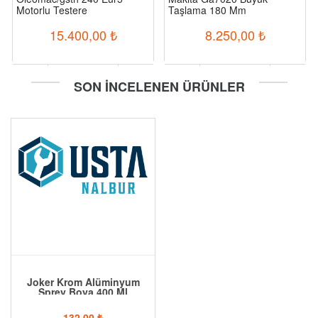
Motorlu Testere
Taşlama 180 Mm
15.400,00
₺
8.250,00
₺
-
+
-
+
SON İNCELENEN ÜRÜNLER
Sepete Ekle
Sepete Ekle
Joker Krom Alüminyum
Sprey Boya 400 Ml
132,00
₺