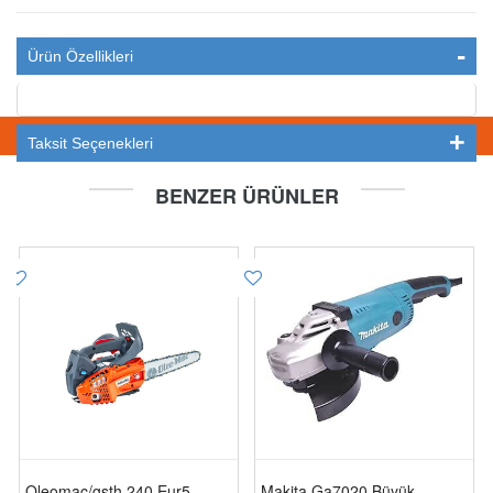
Ürün Özellikleri
STOKTA YOK
Taksit Seçenekleri
BENZER ÜRÜNLER
Oleomac/gsth 240 Eur5
Makita Ga7020 Büyük