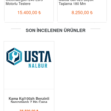
Motorlu Testere
Taşlama 180 Mm
15.400,00
₺
8.250,00
₺
-
+
-
+
SON İNCELENEN ÜRÜNLER
Sepete Ekle
Sepete Ekle
Kama Kgl100zh Benzinli
Şanzımanlı 7 Hp Çapa
Makinası
38.500,00
₺