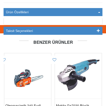
Ürün Özellikleri
STOKTA YOK
Taksit Seçenekleri
BENZER ÜRÜNLER
Oleomac/gsth 240 Eur5
Makita Ga7020 Büyük