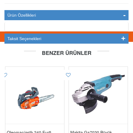
Ürün Özellikleri
STOKTA YOK
Taksit Seçenekleri
BENZER ÜRÜNLER
Oleomac/gsth 240 Eur5
Makita Ga7020 Büyük